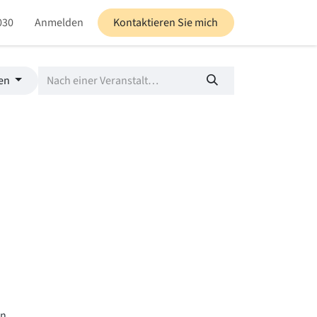
030
altungen
Anmelden
Blog
Kontaktieren Sie mich
gen
n.