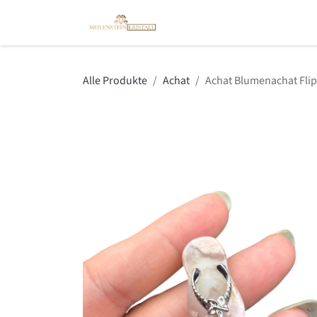
Zum Inhalt springen
Kristallshop
Spirit Coach
Alle Produkte
Achat
Achat Blumenachat Flip