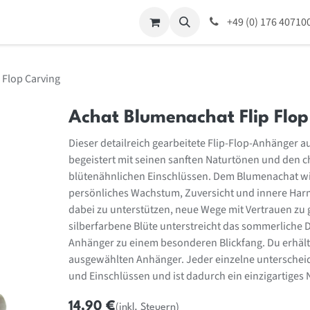
ing
Für Unternehmen
Kontaktieren Sie mich
+49 (0) 176 40710
Home
Veranst
 Flop Carving
Achat Blumenachat Flip Flop
Dieser detailreich gearbeitete Flip-Flop-Anhänger 
begeistert mit seinen sanften Naturtönen und den c
blütenähnlichen Einschlüssen. Dem Blumenachat wi
persönliches Wachstum, Zuversicht und innere Har
dabei zu unterstützen, neue Wege mit Vertrauen zu 
silberfarbene Blüte unterstreicht das sommerliche
Anhänger zu einem besonderen Blickfang. Du erhälts
ausgewählten Anhänger. Jeder einzelne unterscheide
und Einschlüssen und ist dadurch ein einzigartiges 
14,90
€
(inkl. Steuern)