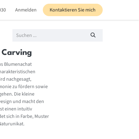
030
altungen
Anmelden
Blog
Kontaktieren Sie mich
 Carving
aus Blumenachat
harakteristischen
rd nachgesagt,
monie zu fördern sowie
gehen. Die kleine
 Design und macht den
t einen intuitiv
t sich in Farbe, Muster
Naturunikat.