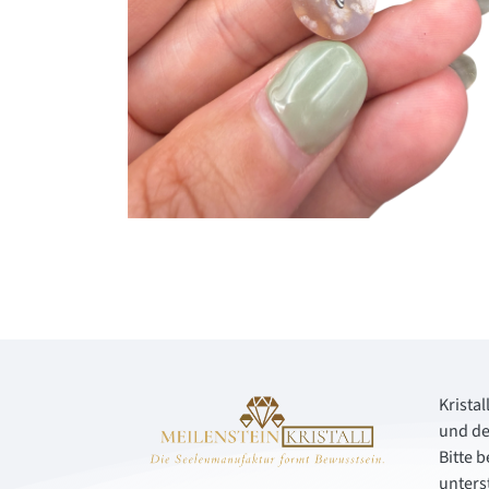
Kristal
und de
Bitte 
unters