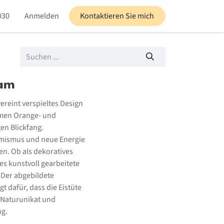
030
altungen
Anmelden
Blog
Kontaktieren Sie mich
eam
ereint verspieltes Design
armen Orange- und
en Blickfang.
imismus und neue Energie
en. Ob als dekoratives
s kunstvoll gearbeitete
 Der abgebildete
t dafür, dass die Eistüte
n Naturunikat und
ng.