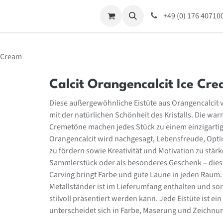
ing
Für Unternehmen
Kontaktieren Sie mich
+49 (0) 176 40710
Home
Veranst
e Cream
Calcit Orangencalcit Ice Cr
Diese außergewöhnliche Eistüte aus Orangencalcit v
mit der natürlichen Schönheit des Kristalls. Die w
Cremetöne machen jedes Stück zu einem einzigartig
Orangencalcit wird nachgesagt, Lebensfreude, Opt
zu fördern sowie Kreativität und Motivation zu stärk
Sammlerstück oder als besonderes Geschenk – diese
Carving bringt Farbe und gute Laune in jeden Raum.
Metallständer ist im Lieferumfang enthalten und sorg
stilvoll präsentiert werden kann. Jede Eistüte ist ei
unterscheidet sich in Farbe, Maserung und Zeichnu