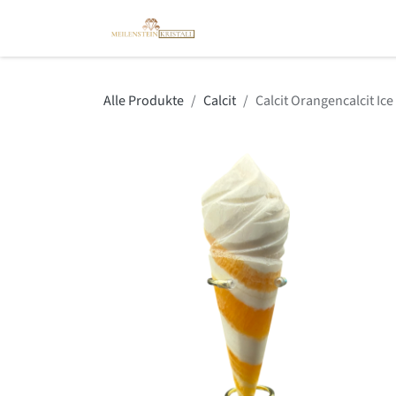
Zum Inhalt springen
Kristallshop
Spirit Coach
Alle Produkte
Calcit
Calcit Orangencalcit Ic