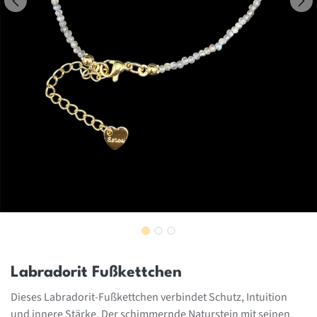
Labradorit Fußkettchen
Dieses Labradorit-Fußkettchen verbindet Schutz, Intuition
und innere Stärke. Der schimmernde Naturstein mit seinen