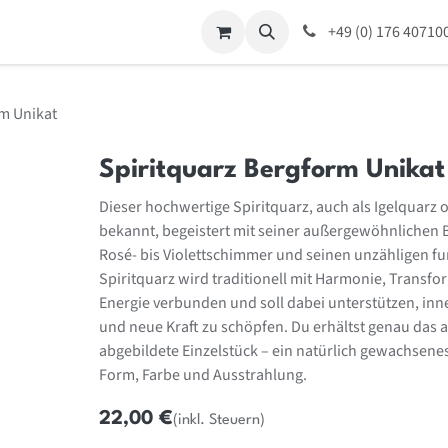
ing
Für Unternehmen
Kontaktieren Sie mich
+49 (0) 176 40710
Home
Veranst
rm Unikat
Spiritquarz Bergform Unikat
Dieser hochwertige Spiritquarz, auch als Igelquarz
bekannt, begeistert mit seiner außergewöhnlichen 
Rosé- bis Violettschimmer und seinen unzähligen fu
Spiritquarz wird traditionell mit Harmonie, Transfo
Energie verbunden und soll dabei unterstützen, inn
und neue Kraft zu schöpfen. Du erhältst genau das 
abgebildete Einzelstück – ein natürlich gewachsenes
Form, Farbe und Ausstrahlung.
22,00
€
(inkl. Steuern)