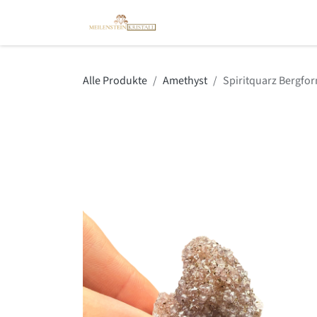
Zum Inhalt springen
Kristallshop
Spirit Coach
Alle Produkte
Amethyst
Spiritquarz Bergfo