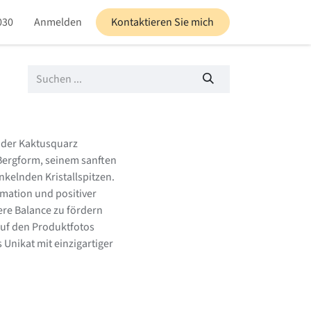
030
altungen
Anmelden
Blog
Kontaktieren Sie mich
 oder Kaktusquarz
Bergform, seinem sanften
nkelnden Kristallspitzen.
rmation und positiver
ere Balance zu fördern
auf den Produktfotos
 Unikat mit einzigartiger